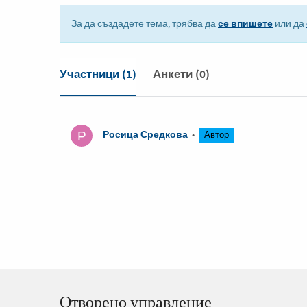
се впишете
За да създадете тема, трябва да
или да
Участници
(1)
Анкети
(0)
Росица Средкова
•
Автор
Отворено управление